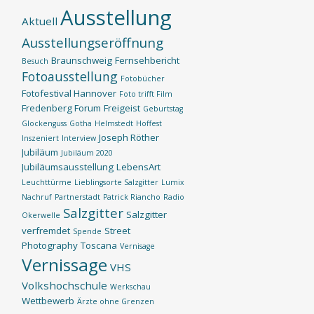
Ausstellung
Aktuell
Ausstellungseröffnung
Braunschweig
Fernsehbericht
Besuch
Fotoausstellung
Fotobücher
Fotofestival Hannover
Foto trifft Film
Fredenberg Forum
Freigeist
Geburtstag
Glockenguss
Gotha
Helmstedt
Hoffest
Joseph Röther
Inszeniert
Interview
Jubiläum
Jubiläum 2020
Jubiläumsausstellung
LebensArt
Leuchttürme
Lieblingsorte Salzgitter
Lumix
Nachruf
Partnerstadt
Patrick Riancho
Radio
Salzgitter
Salzgitter
Okerwelle
verfremdet
Street
Spende
Photography
Toscana
Vernisage
Vernissage
VHS
Volkshochschule
Werkschau
Wettbewerb
Ärzte ohne Grenzen